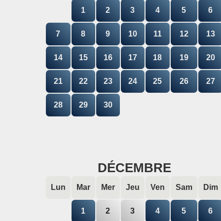
1
2
3
4
5
6
7
8
9
10
11
12
13
14
15
16
17
18
19
20
21
22
23
24
25
26
27
28
29
30
DÉCEMBRE
Lun
Mar
Mer
Jeu
Ven
Sam
Dim
1
2
3
4
5
6