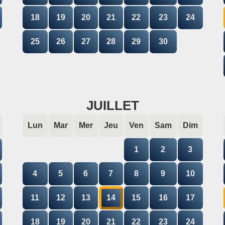
18
19
20
21
22
23
24
25
26
27
28
29
30
JUILLET
Lun
Mar
Mer
Jeu
Ven
Sam
Dim
1
2
3
4
5
6
7
8
9
10
11
12
13
14
15
16
17
18
19
20
21
22
23
24