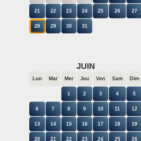
21
22
23
24
25
26
27
28
29
30
31
JUIN
Lun
Mar
Mer
Jeu
Ven
Sam
Dim
1
2
3
4
5
6
7
8
9
10
11
12
13
14
15
16
17
18
19
20
21
22
23
24
25
26