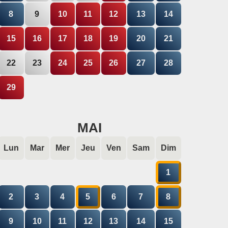
8
9
10
11
12
13
14
15
16
17
18
19
20
21
22
23
24
25
26
27
28
29
MAI
Lun
Mar
Mer
Jeu
Ven
Sam
Dim
1
2
3
4
5
6
7
8
9
10
11
12
13
14
15