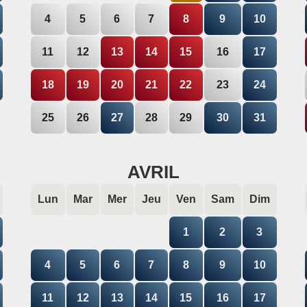
4
5
6
7
8
9
10
2004 - 2005
11
12
13
14
15
16
17
18
19
20
21
22
23
24
25
26
27
28
29
30
31
AVRIL
Lun
Mar
Mer
Jeu
Ven
Sam
Dim
1
2
3
4
5
6
7
8
9
10
11
12
13
14
15
16
17