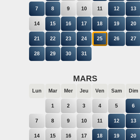
7
8
9
10
11
12
13
14
15
16
17
18
19
20
21
22
23
24
25
26
27
28
29
30
31
MARS
Lun
Mar
Mer
Jeu
Ven
Sam
Dim
1
2
3
4
5
6
7
8
9
10
11
12
13
14
15
16
17
18
19
20