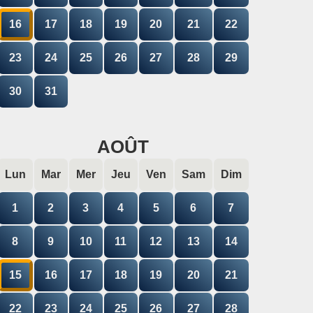
16
17
18
19
20
21
22
23
24
25
26
27
28
29
30
31
AOÛT
Lun
Mar
Mer
Jeu
Ven
Sam
Dim
1
2
3
4
5
6
7
8
9
10
11
12
13
14
15
16
17
18
19
20
21
22
23
24
25
26
27
28