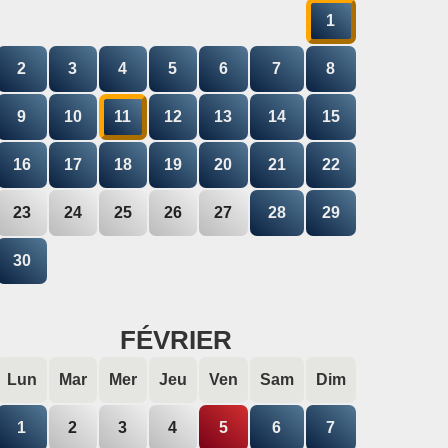
1
2
3
4
5
6
7
8
9
10
11
12
13
14
15
16
17
18
19
20
21
22
23
24
25
26
27
28
29
30
FÉVRIER
Lun
Mar
Mer
Jeu
Ven
Sam
Dim
1
2
3
4
5
6
7