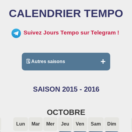
CALENDRIER TEMPO
Suivez Jours Tempo sur Telegram !
🗓 Autres saisons
2025 - 2026
2024 - 2025
SAISON 2015 - 2016
2023 - 2024
2022 - 2023
OCTOBRE
2021 - 2022
2020 - 2021
Lun
Mar
Mer
Jeu
Ven
Sam
Dim
2019 - 2020